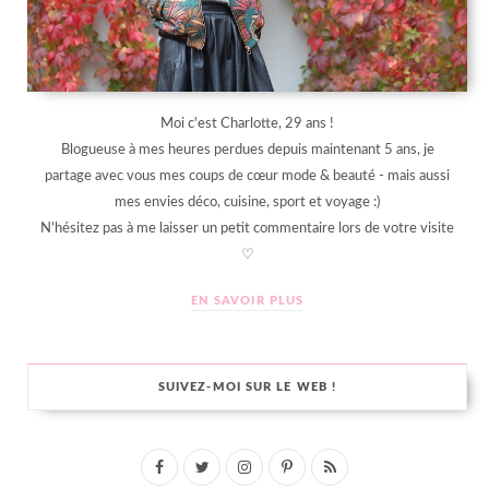
Moi c'est Charlotte, 29 ans !
Blogueuse à mes heures perdues depuis maintenant 5 ans, je
partage avec vous mes coups de cœur mode & beauté - mais aussi
mes envies déco, cuisine, sport et voyage :)
N'hésitez pas à me laisser un petit commentaire lors de votre visite
♡
EN SAVOIR PLUS
SUIVEZ-MOI SUR LE WEB !
F
T
I
P
R