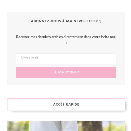
a
w
n
i
S
c
i
s
n
S
ABONNEZ-VOUS À MA NEWSLETTER :)
e
t
t
t
b
t
a
e
Recevez mes derniers articles directement dans votre boîte mail
o
e
g
r
!
o
r
r
e
k
a
s
m
t
ACCÈS RAPIDE