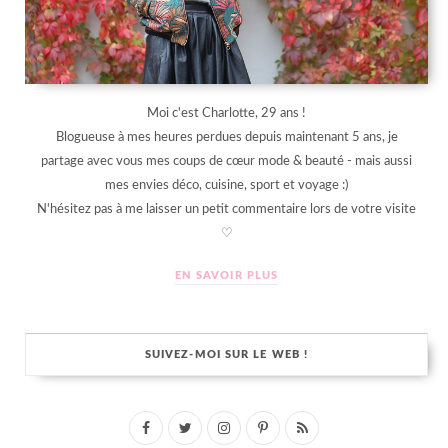
Moi c'est Charlotte, 29 ans !
Blogueuse à mes heures perdues depuis maintenant 5 ans, je
partage avec vous mes coups de cœur mode & beauté - mais aussi
mes envies déco, cuisine, sport et voyage :)
N'hésitez pas à me laisser un petit commentaire lors de votre visite
♡
EN SAVOIR PLUS
SUIVEZ-MOI SUR LE WEB !
F
T
I
P
R