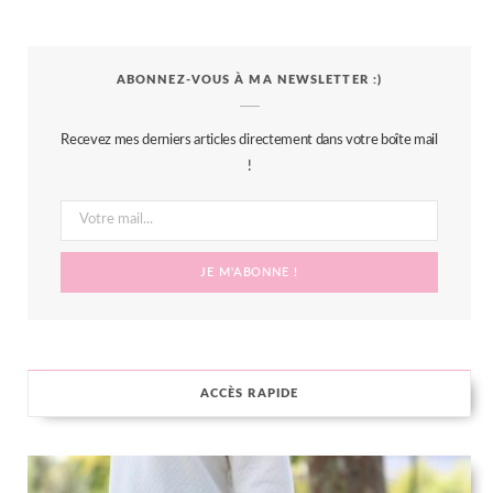
a
w
n
i
S
c
i
s
n
S
ABONNEZ-VOUS À MA NEWSLETTER :)
e
t
t
t
b
t
a
e
Recevez mes derniers articles directement dans votre boîte mail
o
e
g
r
!
o
r
r
e
k
a
s
m
t
ACCÈS RAPIDE