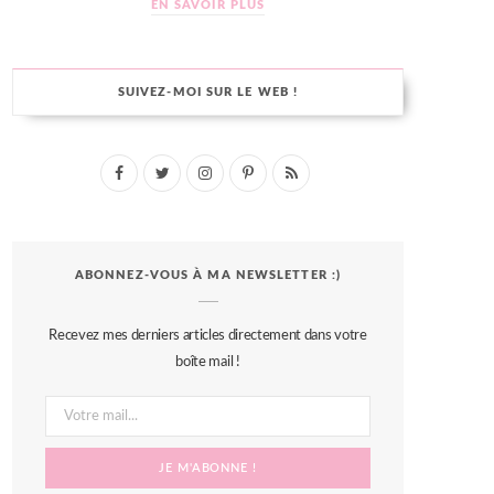
EN SAVOIR PLUS
SUIVEZ-MOI SUR LE WEB !
F
T
I
P
R
a
w
n
i
S
c
i
s
n
S
ABONNEZ-VOUS À MA NEWSLETTER :)
e
t
t
t
b
t
a
e
Recevez mes derniers articles directement dans votre
o
e
g
r
boîte mail !
o
r
r
e
k
a
s
m
t