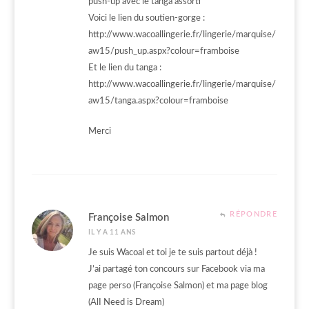
push-up avec le tanga assorti
Voici le lien du soutien-gorge :
http://www.wacoallingerie.fr/lingerie/marquise/
aw15/push_up.aspx?colour=framboise
Et le lien du tanga :
http://www.wacoallingerie.fr/lingerie/marquise/
aw15/tanga.aspx?colour=framboise
Merci
RÉPONDRE
Françoise Salmon
IL Y A 11 ANS
Je suis Wacoal et toi je te suis partout déjà !
J’ai partagé ton concours sur Facebook via ma
page perso (Françoise Salmon) et ma page blog
(AlI Need is Dream)