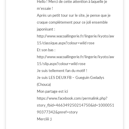
Hello ! Merci de cette attention à laquelle je
m’essaie !
Après un petit tour sur le site, je pense que je
craque complètement pour ce joli ensemble
japonisant :
http://www.wacoallingerie.fr/lingerie/kyoto/aw
15/classique.aspx?colour=wild
rose
Et son bas :
http://www.wacoallingerie.fr/lingerie/kyoto/aw
15/slip.aspx?colour=wild
rose
Je suis tellement fan du motif !
Je suis LES DEUX FB – Gueguin Gwladys
(Chouca)
Mon partage est ici
https://www.facebook.com/permalink.php?
story_fbid=466349250214750&id=1000051
90377342&pnref=story
Merciiii ;)