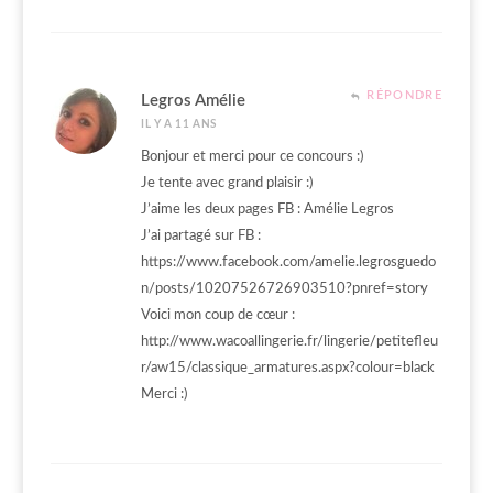
RÉPONDRE
Legros Amélie
IL Y A 11 ANS
Bonjour et merci pour ce concours :)
Je tente avec grand plaisir :)
J’aime les deux pages FB : Amélie Legros
J’ai partagé sur FB :
https://www.facebook.com/amelie.legrosguedo
n/posts/10207526726903510?pnref=story
Voici mon coup de cœur :
http://www.wacoallingerie.fr/lingerie/petitefleu
r/aw15/classique_armatures.aspx?colour=black
Merci :)