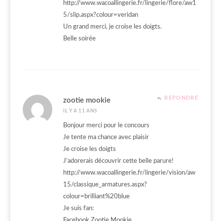
http://www.wacoallingerie.fr/lingerie/flore/aw1
5/slip.aspx?colour=veridan
Un grand merci, je croise les doigts.
Belle soirée
RÉPONDRE
zootie mookie
IL Y A 11 ANS
Bonjour merci pour le concours
Je tente ma chance avec plaisir
Je croise les doigts
J’adorerais découvrir cette belle parure!
http://www.wacoallingerie.fr/lingerie/vision/aw
15/classique_armatures.aspx?
colour=brilliant%20blue
Je suis fan:
Facebook Zootie Mookie