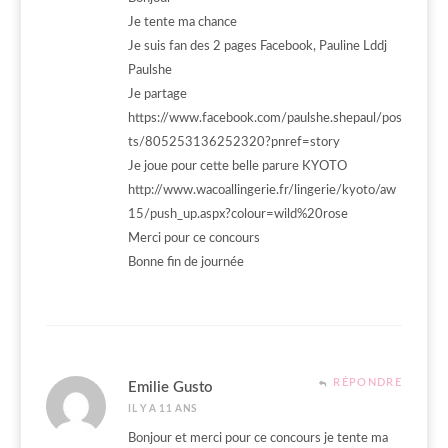
Je tente ma chance
Je suis fan des 2 pages Facebook, Pauline Lddj
Paulshe
Je partage
https://www.facebook.com/paulshe.shepaul/pos
ts/805253136252320?pnref=story
Je joue pour cette belle parure KYOTO
http://www.wacoallingerie.fr/lingerie/kyoto/aw
15/push_up.aspx?colour=wild%20rose
Merci pour ce concours
Bonne fin de journée
RÉPONDRE
Emilie Gusto
IL Y A 11 ANS
Bonjour et merci pour ce concours je tente ma