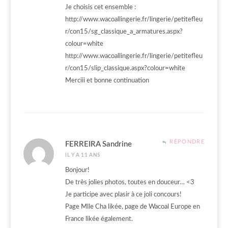
Je choisis cet ensemble :
http://www.wacoallingerie.fr/lingerie/petitefleu
r/con15/sg_classique_a_armatures.aspx?
colour=white
http://www.wacoallingerie.fr/lingerie/petitefleu
r/con15/slip_classique.aspx?colour=white
Merciii et bonne continuation
RÉPONDRE
FERREIRA Sandrine
IL Y A 11 ANS
Bonjour!
De très jolies photos, toutes en douceur… <3
Je participe avec plasir à ce joli concours!
Page Mlle Cha likée, page de Wacoal Europe en
France likée également.