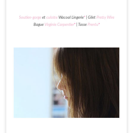
Soutien-gorge
et
culotte
Wacoal Lingerie
*
| Gilet
Pretty Wire
Bague
Virginie Carpentier
*
| Tasse
Prentu
*