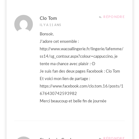
RÉPONDRE
Clo Tom
IL Y A 11 ANS
Bonsoir,
J’adore cet ensemble :
http://www.wacoallingerie.fr/lingerie/lafemme/
ss14/sg_contour.aspx?colour=cappuccino
, je
tente ma chance avec plaisir :-D
Je suis fan des deux pages Facebook : Clo Tom
Et voici mon lien de partage :
https://www.facebook.com/clo.tom.16/posts/1
676430742593982
Merci beaucoup et belle fin de journée
RÉPONDRE