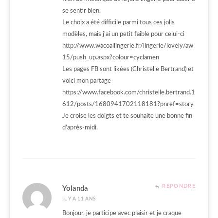
se sentir bien.
Le choix a été difficile parmi tous ces jolis
modèles, mais j’ai un petit faible pour celui-ci
http://www.wacoallingerie.fr/lingerie/lovely/aw
15/push_up.aspx?colour=cyclamen
Les pages FB sont likées (Christelle Bertrand) et
voici mon partage
https://www.facebook.com/christelle.bertrand.1
612/posts/1680941702118181?pnref=story
Je croise les doigts et te souhaite une bonne fin
d’après-midi.
RÉPONDRE
Yolanda
IL Y A 11 ANS
Bonjour, je participe avec plaisir et je craque