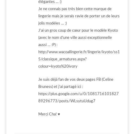
élégantes … :)
Je ne connais pas très bien cette marque de
lingerie mais je serais ravie de porter un de leurs
jolis modèles … :)
J’ai un gros coup de cœur pour le modèle Kyoto
(avec le nom d’une ville aussi exceptionnelle
aussi … :P) :
http://www.wacoallingerie.fr/lingerie/kyoto/ss1
5/classique_armatures.aspx?
colour=kyoto%20ivory
Je suis déjà fan de vos deux pages FB (Celine
Bruness) et j’ai partagé ici :
https://plus.google.com/u/0/1081716101827
89296773/posts/WLsytuUdug7
Merci Cha! ♥