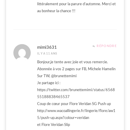
littéralement pour la parure d’automne. Merci et
au bonheur la chance !!!
RÉPONDRE
mimi3631
IL Y A 11 ANS
Bonjour,je tente avec joie et vous remercie.
Abonnée à vos 2 pages sur FB, Michele Hamelin
Sur TW, @brunettemimi
Je partage ici :
https://twitter.com/brunettemimi/status/6568
55188838465537
Coup de cœur pour Flore Veridan SG Push up
http://www.wacoallingerie.fr/lingerie/flore/aw1
5/push-up.aspx?colour=veridan
et Flore Veridan Slip