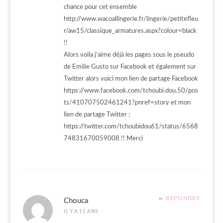
chance pour cet ensemble
http://www.wacoallingerie.fr/lingerie/petitefleu
r/aw15/classique_armatures.aspx?colour=black
!!
Alors voila j’aime déjà les pages sous le pseudo
de Emilie Gusto sur Facebook et également sur
Twitter alors voici mon lien de partage Facebook
https://www.facebook.com/tchoubi.dou.50/pos
ts/410707502461241?pnref=story
et mon
lien de partage Twitter :
https://twitter.com/tchoubidou61/status/6568
74831670059008
!! Merci
RÉPONDRE
Chouca
IL Y A 11 ANS