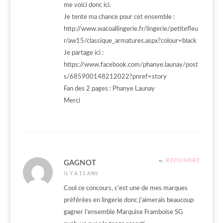
me voici donc ici.
Je tente ma chance pour cet ensemble :
http://www.wacoallingerie.fr/lingerie/petitefleu
r/aw15/classique_armatures.aspx?colour=black
Je partage ici :
https://www.facebook.com/phanye.launay/post
s/685900148212022?pnref=story
Fan des 2 pages : Phanye Launay
Merci
RÉPONDRE
GAGNOT
IL Y A 11 ANS
Cool ce concours, c’est une de mes marques
préférées en lingerie donc j’aimerais beaucoup
gagner l’ensemble Marquise Framboise SG