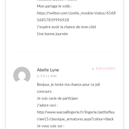
Mon partage le voilà :
https://twitter.com/zootie_mookie/status/6568
56857839996928
J’espère avoir la chance de mon côté
Une bonne journée
RÉPONDRE
Abelle Lyne
IL Y A 11 ANS
Bonjour, je tente ma chance pour ce joli
concours.
Je suis ravie de participer.
J’adore ceci :
http://www.wacoallingerie.fr/lingerie/petitefleu
r/aw15/classique_armatures.aspx?colour=black
Je vous suis sur :