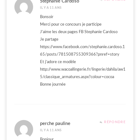
Stephanie Cardoso
IL Y A 11 ANS
Bonsoir
Merci pour ce concours je participe
J’aime les deux pages FB Stephanie Cardoso
Je partage
https://www.facebook.com/stephanie.cardoso.1
65/posts/781508755309366?pnref=story
Et j’adore ce modèle
http://www.wacoallingerie.fr/lingerie/dahila/aw1
5/classique_armatures.aspx?colour=cocoa
Bonne journée
RÉPONDRE
perche pauline
IL Y A 11 ANS
Bonjour