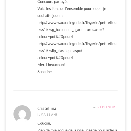
Concours partagé.
Voici les liens de l'ensemble pour lequel je
souhaite jouer :
http://www.wacoallingerie.fr/lingerie/petitefleu
r/ss15/sg_balconnet_a_armatures.aspx?
colour=pot%20pourri
http://www.wacoallingerie.fr/lingerie/petitefleu
r/ss15/slip_classique.aspx?
colour=pot%20pourri
Merci beaucoup!
Sandrine
RÉPONDRE
cristellina
IL Y A 11 ANS
Coucou,
Rien de mieux que de la jolie lingerie pour aider à