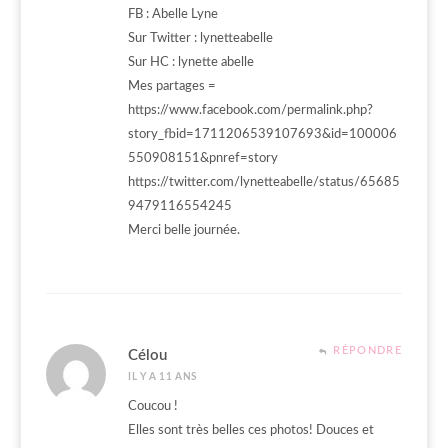
FB : Abelle Lyne
Sur Twitter : lynetteabelle
Sur HC : lynette abelle
Mes partages =
https://www.facebook.com/permalink.php?
story_fbid=1711206539107693&id=100006
550908151&pnref=story
https://twitter.com/lynetteabelle/status/65685
9479116554245
Merci belle journée.
RÉPONDRE
Célou
IL Y A 11 ANS
Coucou !
Elles sont très belles ces photos! Douces et