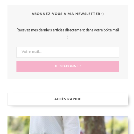
c
i
s
n
S
ABONNEZ-VOUS À MA NEWSLETTER :)
e
t
t
t
b
t
a
e
Recevez mes derniers articles directement dans votre boîte mail
o
e
g
r
!
o
r
r
e
k
a
s
m
t
ACCÈS RAPIDE