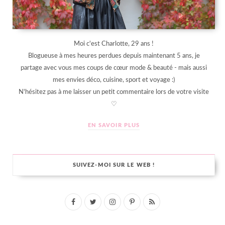
Moi c'est Charlotte, 29 ans !
Blogueuse à mes heures perdues depuis maintenant 5 ans, je
partage avec vous mes coups de cœur mode & beauté - mais aussi
mes envies déco, cuisine, sport et voyage :)
N'hésitez pas à me laisser un petit commentaire lors de votre visite
♡
EN SAVOIR PLUS
SUIVEZ-MOI SUR LE WEB !
F
T
I
P
R
a
w
n
i
S