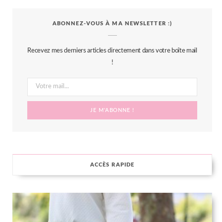
c
i
s
n
S
ABONNEZ-VOUS À MA NEWSLETTER :)
e
t
t
t
b
t
a
e
Recevez mes derniers articles directement dans votre boîte mail
o
e
g
r
!
o
r
r
e
k
a
s
m
t
ACCÈS RAPIDE