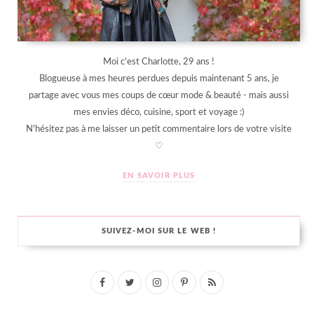
Moi c'est Charlotte, 29 ans !
Blogueuse à mes heures perdues depuis maintenant 5 ans, je
partage avec vous mes coups de cœur mode & beauté - mais aussi
mes envies déco, cuisine, sport et voyage :)
N'hésitez pas à me laisser un petit commentaire lors de votre visite
♡
EN SAVOIR PLUS
SUIVEZ-MOI SUR LE WEB !
F
T
I
P
R
a
w
n
i
S