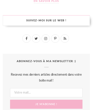
EN SAVOIR PLUS
SUIVEZ-MOI SUR LE WEB !
F
T
I
P
R
a
w
n
i
S
c
i
s
n
S
ABONNEZ-VOUS À MA NEWSLETTER :)
e
t
t
t
b
t
a
e
Recevez mes derniers articles directement dans votre
o
e
g
r
boîte mail !
o
r
r
e
k
a
s
m
t