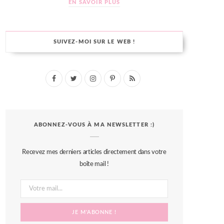
EN SAVOIR PLUS
SUIVEZ-MOI SUR LE WEB !
F
T
I
P
R
a
w
n
i
S
c
i
s
n
S
ABONNEZ-VOUS À MA NEWSLETTER :)
e
t
t
t
b
t
a
e
Recevez mes derniers articles directement dans votre
o
e
g
r
boîte mail !
o
r
r
e
k
a
s
m
t