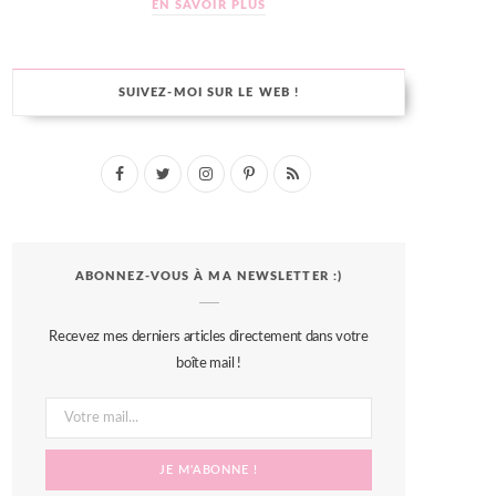
EN SAVOIR PLUS
SUIVEZ-MOI SUR LE WEB !
F
T
I
P
R
a
w
n
i
S
c
i
s
n
S
ABONNEZ-VOUS À MA NEWSLETTER :)
e
t
t
t
b
t
a
e
Recevez mes derniers articles directement dans votre
o
e
g
r
boîte mail !
o
r
r
e
k
a
s
m
t