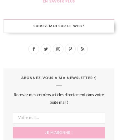
EN SAVOIR PLUS
SUIVEZ-MOI SUR LE WEB !
F
T
I
P
R
a
w
n
i
S
c
i
s
n
S
ABONNEZ-VOUS À MA NEWSLETTER :)
e
t
t
t
b
t
a
e
Recevez mes derniers articles directement dans votre
o
e
g
r
boîte mail !
o
r
r
e
k
a
s
m
t