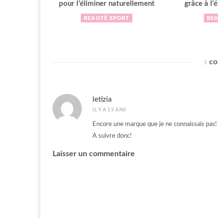
pour l’éliminer naturellement
grâce à l’
BEAUTÉ
SPORT
BE
1
CO
letizia
IL Y A 13 ANS
Encore une marque que je ne connaissais pas!
A suivre donc!
Laisser un commentaire