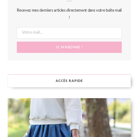
b
t
a
e
Recevez mes derniers articles directement dans votre boîte mail
o
e
g
r
!
o
r
r
e
k
a
s
m
t
ACCÈS RAPIDE