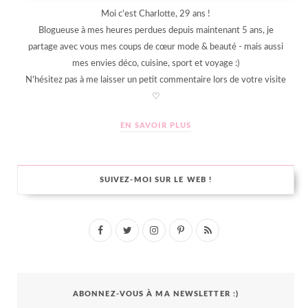
Moi c'est Charlotte, 29 ans !
Blogueuse à mes heures perdues depuis maintenant 5 ans, je
partage avec vous mes coups de cœur mode & beauté - mais aussi
mes envies déco, cuisine, sport et voyage :)
N'hésitez pas à me laisser un petit commentaire lors de votre visite
♡
EN SAVOIR PLUS
SUIVEZ-MOI SUR LE WEB !
F
T
I
P
R
a
w
n
i
S
c
i
s
n
S
ABONNEZ-VOUS À MA NEWSLETTER :)
e
t
t
t