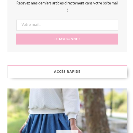
Recevez mes derniers articles directement dans votre boîte mail
o
e
g
r
!
o
r
r
e
k
a
s
m
t
ACCÈS RAPIDE