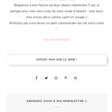
Blogueuse à mes heures perdues depuis maintenant 5 ans, je
partage avec vous mes coups de cœur mode & beauté - mais aussi
mes envies déco, cuisine, sport et voyage :)
N'hésitez pas à me laisser un petit commentaire lors de votre visite
♡
EN SAVOIR PLUS
SUIVEZ-MOI SUR LE WEB !
F
T
I
P
R
a
w
n
i
S
c
i
s
n
S
ABONNEZ-VOUS À MA NEWSLETTER :)
e
t
t
t
b
t
a
e