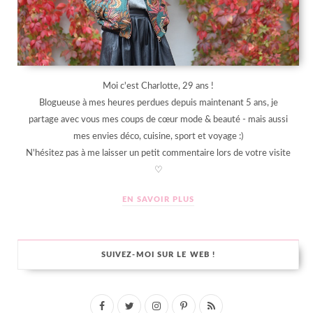
Moi c'est Charlotte, 29 ans !
Blogueuse à mes heures perdues depuis maintenant 5 ans, je
partage avec vous mes coups de cœur mode & beauté - mais aussi
mes envies déco, cuisine, sport et voyage :)
N'hésitez pas à me laisser un petit commentaire lors de votre visite
♡
EN SAVOIR PLUS
SUIVEZ-MOI SUR LE WEB !
F
T
I
P
R