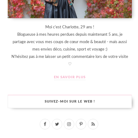
Moi c'est Charlotte, 29 ans !
Blogueuse à mes heures perdues depuis maintenant 5 ans, je
partage avec vous mes coups de cœur mode & beauté - mais aussi
mes envies déco, cuisine, sport et voyage :)
N'hésitez pas à me laisser un petit commentaire lors de votre visite
♡
EN SAVOIR PLUS
SUIVEZ-MOI SUR LE WEB !
F
T
I
P
R
a
w
n
i
S