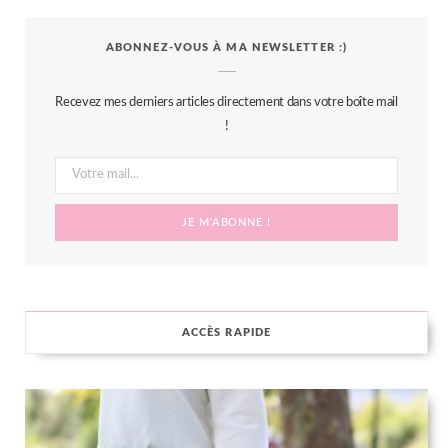
c
i
s
n
S
ABONNEZ-VOUS À MA NEWSLETTER :)
e
t
t
t
b
t
a
e
Recevez mes derniers articles directement dans votre boîte mail
o
e
g
r
!
o
r
r
e
k
a
s
m
t
ACCÈS RAPIDE