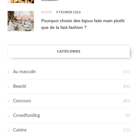
MODE
9 FÉVRIER 2026
Pourquoi choisir des bijoux faits main plutôt
que de la fast-fashion ?
CATÉGORIES
Au masculin
(11)
Beauté
(86)
Concours
(80)
Crowdfunding
(4)
Cuisine
(25)