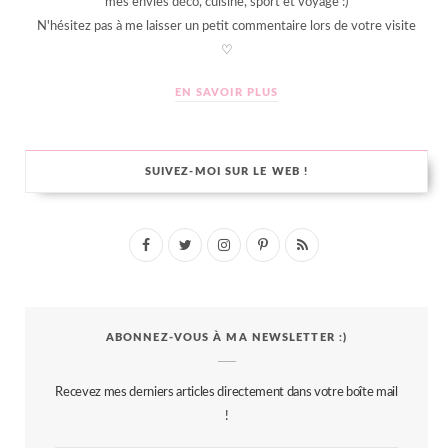
mes envies déco, cuisine, sport et voyage :)
N'hésitez pas à me laisser un petit commentaire lors de votre visite
♡
EN SAVOIR PLUS
SUIVEZ-MOI SUR LE WEB !
F
T
I
P
R
a
w
n
i
S
c
i
s
n
S
ABONNEZ-VOUS À MA NEWSLETTER :)
e
t
t
t
b
t
a
e
Recevez mes derniers articles directement dans votre boîte mail
o
e
g
r
!