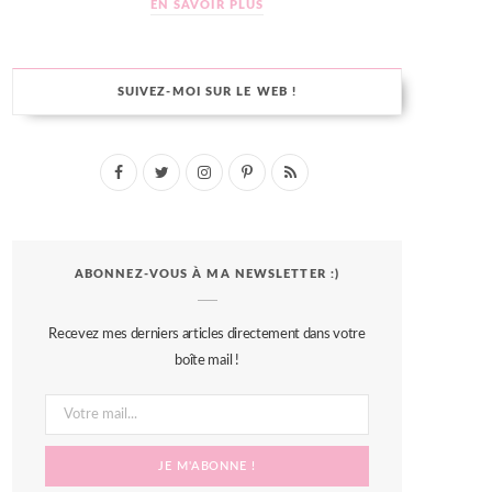
EN SAVOIR PLUS
SUIVEZ-MOI SUR LE WEB !
F
T
I
P
R
a
w
n
i
S
c
i
s
n
S
ABONNEZ-VOUS À MA NEWSLETTER :)
e
t
t
t
b
t
a
e
Recevez mes derniers articles directement dans votre
o
e
g
r
boîte mail !
o
r
r
e
k
a
s
m
t