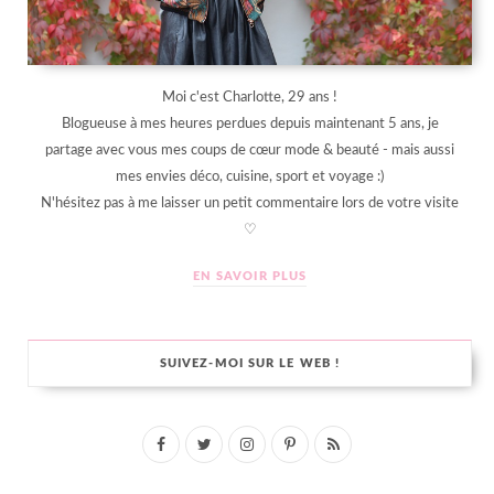
Moi c'est Charlotte, 29 ans !
Blogueuse à mes heures perdues depuis maintenant 5 ans, je
partage avec vous mes coups de cœur mode & beauté - mais aussi
mes envies déco, cuisine, sport et voyage :)
N'hésitez pas à me laisser un petit commentaire lors de votre visite
♡
EN SAVOIR PLUS
SUIVEZ-MOI SUR LE WEB !
F
T
I
P
R
a
w
n
i
S