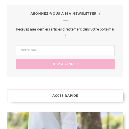
c
i
s
n
S
ABONNEZ-VOUS À MA NEWSLETTER :)
e
t
t
t
b
t
a
e
Recevez mes derniers articles directement dans votre boîte mail
o
e
g
r
!
o
r
r
e
k
a
s
m
t
ACCÈS RAPIDE