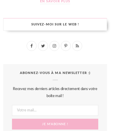
EN SAVOIR PLUS
SUIVEZ-MOI SUR LE WEB !
F
T
I
P
R
a
w
n
i
S
c
i
s
n
S
ABONNEZ-VOUS À MA NEWSLETTER :)
e
t
t
t
b
t
a
e
Recevez mes derniers articles directement dans votre
o
e
g
r
boîte mail !
o
r
r
e
k
a
s
m
t