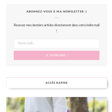
c
i
s
n
S
ABONNEZ-VOUS À MA NEWSLETTER :)
e
t
t
t
b
t
a
e
Recevez mes derniers articles directement dans votre boîte mail
o
e
g
r
!
o
r
r
e
k
a
s
m
t
ACCÈS RAPIDE