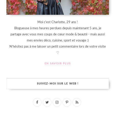
Moi c'est Charlotte, 29 ans !
Blogueuse à mes heures perdues depuis maintenant 5 ans, je
partage avec vous mes coups de cœur mode & beauté - mais aussi
mes envies déco, cuisine, sport et voyage :)
N'hésitez pas à me laisser un petit commentaire lors de votre visite
♡
EN SAVOIR PLUS
SUIVEZ-MOI SUR LE WEB !
F
T
I
P
R
a
w
n
i
S