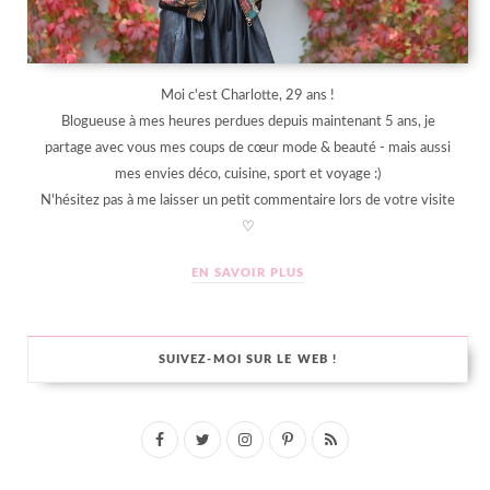
Moi c'est Charlotte, 29 ans !
Blogueuse à mes heures perdues depuis maintenant 5 ans, je
partage avec vous mes coups de cœur mode & beauté - mais aussi
mes envies déco, cuisine, sport et voyage :)
N'hésitez pas à me laisser un petit commentaire lors de votre visite
♡
EN SAVOIR PLUS
SUIVEZ-MOI SUR LE WEB !
F
T
I
P
R
a
w
n
i
S