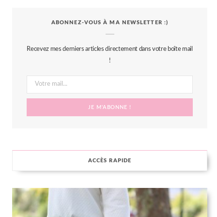
c
i
s
n
S
ABONNEZ-VOUS À MA NEWSLETTER :)
e
t
t
t
b
t
a
e
Recevez mes derniers articles directement dans votre boîte mail
o
e
g
r
!
o
r
r
e
k
a
s
m
t
ACCÈS RAPIDE