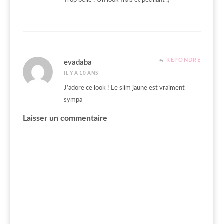
Trop belle ! Un look frais et pétillant :)
RÉPONDRE
evadaba
IL Y A 10 ANS
J’adore ce look ! Le slim jaune est vraiment
sympa
Laisser un commentaire