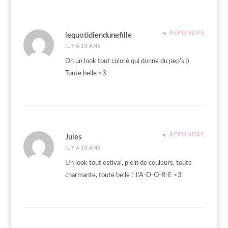
RÉPONDRE
lequotidiendunefille
IL Y A 10 ANS
Oh un look tout coloré qui donne du pep’s :)
Toute belle <3
RÉPONDRE
Jules
IL Y A 10 ANS
Un look tout estival, plein de couleurs, toute
charmante, toute belle ! J’A-D-O-R-E <3