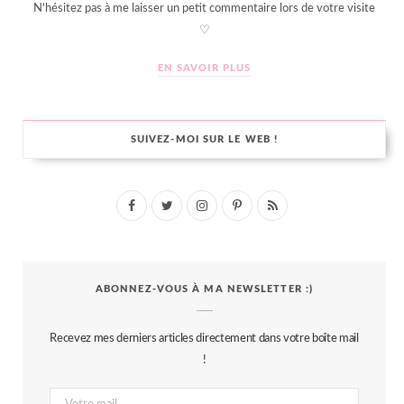
N'hésitez pas à me laisser un petit commentaire lors de votre visite
♡
EN SAVOIR PLUS
SUIVEZ-MOI SUR LE WEB !
F
T
I
P
R
a
w
n
i
S
c
i
s
n
S
ABONNEZ-VOUS À MA NEWSLETTER :)
e
t
t
t
b
t
a
e
Recevez mes derniers articles directement dans votre boîte mail
o
e
g
r
!
o
r
r
e