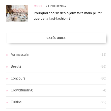
MODE
9 FÉVRIER 2026
Pourquoi choisir des bijoux faits main plutôt
que de la fast-fashion ?
CATÉGORIES
Au masculin
(11)
Beauté
(86)
Concours
(80)
Crowdfunding
(4)
Cuisine
(25)