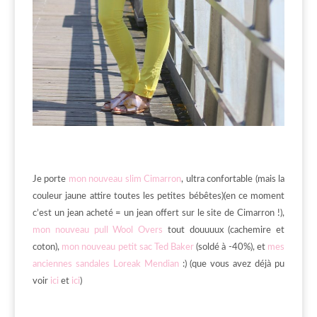
Je porte
mon nouveau slim Cimarron
, ultra confortable (mais la
couleur jaune attire toutes les petites bébêtes)(en ce moment
c’est un jean acheté = un jean offert sur le site de Cimarron !),
mon nouveau pull Wool Overs
tout douuuux (cachemire et
coton),
mon nouveau petit sac Ted Baker
(soldé à -40%), et
mes
anciennes sandales Loreak Mendian
:) (que vous avez déjà pu
voir
ici
et
ici
)