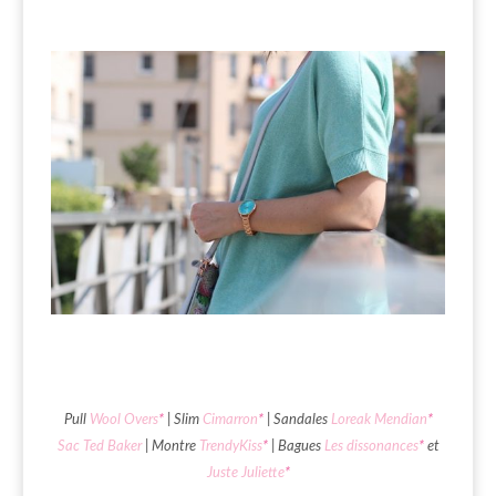
Pull
Wool Overs
*
| Slim
Cimarron
*
| Sandales
Loreak Mendian
*
Sac Ted Baker
| Montre
TrendyKiss
*
| Bagues
Les dissonances
*
et
Juste Juliette
*