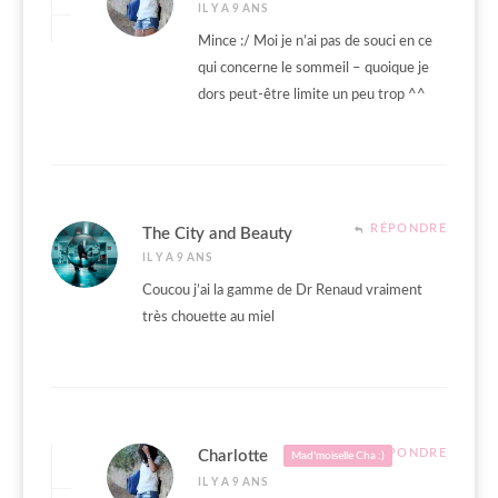
IL Y A 9 ANS
Mince :/ Moi je n’ai pas de souci en ce
qui concerne le sommeil – quoique je
dors peut-être limite un peu trop ^^
RÉPONDRE
The City and Beauty
IL Y A 9 ANS
Coucou j’ai la gamme de Dr Renaud vraiment
très chouette au miel
RÉPONDRE
Charlotte
Mad'moiselle Cha :)
IL Y A 9 ANS