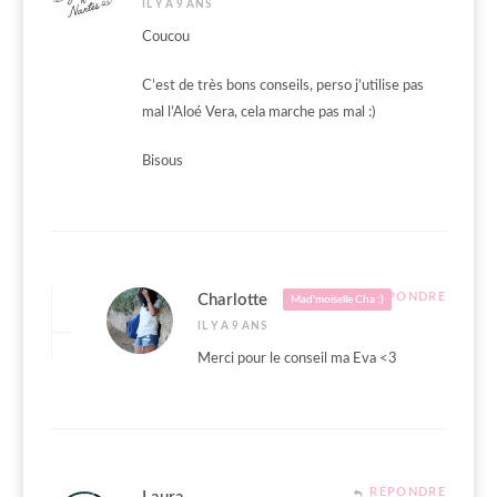
IL Y A 9 ANS
Coucou
C’est de très bons conseils, perso j’utilise pas
mal l’Aloé Vera, cela marche pas mal :)
Bisous
RÉPONDRE
Charlotte
Mad'moiselle Cha :)
IL Y A 9 ANS
Merci pour le conseil ma Eva <3
RÉPONDRE