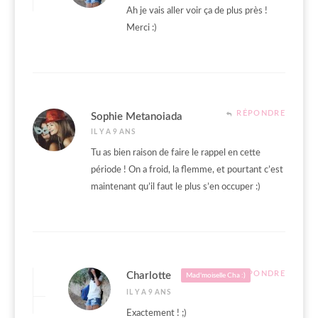
Ah je vais aller voir ça de plus près !
Merci :)
RÉPONDRE
Sophie Metanoiada
IL Y A 9 ANS
Tu as bien raison de faire le rappel en cette
période ! On a froid, la flemme, et pourtant c’est
maintenant qu’il faut le plus s’en occuper :)
RÉPONDRE
Charlotte
Mad'moiselle Cha :)
IL Y A 9 ANS
Exactement ! ;)