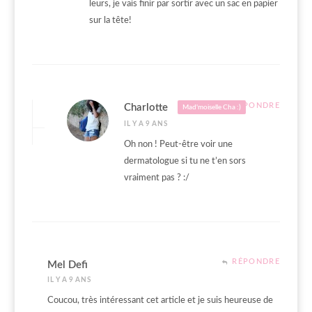
leurs, je vais finir par sortir avec un sac en papier
sur la tête!
RÉPONDRE
Charlotte
Mad'moiselle Cha :)
IL Y A 9 ANS
Oh non ! Peut-être voir une
dermatologue si tu ne t’en sors
vraiment pas ? :/
RÉPONDRE
Mel Defi
IL Y A 9 ANS
Coucou, très intéressant cet article et je suis heureuse de