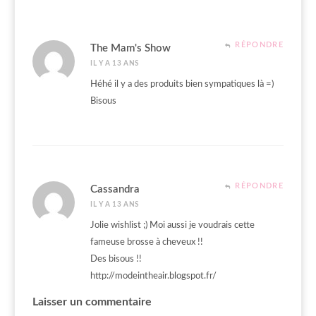
RÉPONDRE
The Mam's Show
IL Y A 13 ANS
Héhé il y a des produits bien sympatiques là =)
Bisous
RÉPONDRE
Cassandra
IL Y A 13 ANS
Jolie wishlist ;) Moi aussi je voudrais cette
fameuse brosse à cheveux !!
Des bisous !!
http://modeintheair.blogspot.fr/
Laisser un commentaire