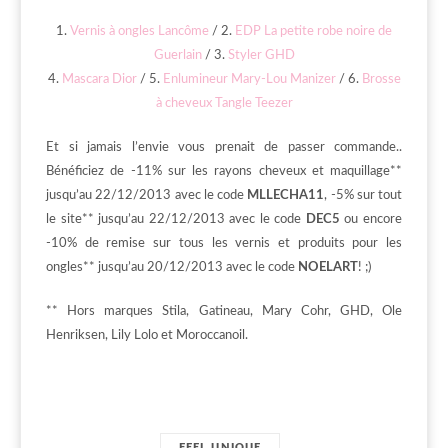
1.
Vernis à ongles Lancôme
/ 2.
EDP La petite robe noire de
Guerlain
/ 3.
Styler GHD
4.
Mascara Dior
/ 5.
Enlumineur Mary-Lou Manizer
/ 6.
Brosse
à cheveux Tangle Teezer
Et si jamais l’envie vous prenait de passer commande..
Bénéficiez de -11% sur les rayons cheveux et maquillage**
jusqu’au 22/12/2013 avec le code
MLLECHA11
, -5% sur tout
le site** jusqu’au 22/12/2013 avec le code
DEC5
ou encore
-10% de remise sur tous les vernis et produits pour les
ongles** jusqu’au 20/12/2013 avec le code
NOELART
! ;)
** Hors marques Stila, Gatineau, Mary Cohr, GHD, Ole
Henriksen, Lily Lolo et Moroccanoil.
FEEL UNIQUE