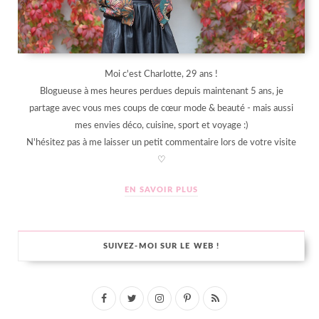
Moi c'est Charlotte, 29 ans !
Blogueuse à mes heures perdues depuis maintenant 5 ans, je
partage avec vous mes coups de cœur mode & beauté - mais aussi
mes envies déco, cuisine, sport et voyage :)
N'hésitez pas à me laisser un petit commentaire lors de votre visite
♡
EN SAVOIR PLUS
SUIVEZ-MOI SUR LE WEB !
F
T
I
P
R