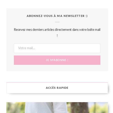
a
w
n
i
S
c
i
s
n
S
ABONNEZ-VOUS À MA NEWSLETTER :)
e
t
t
t
b
t
a
e
Recevez mes derniers articles directement dans votre boîte mail
o
e
g
r
!
o
r
r
e
k
a
s
m
t
ACCÈS RAPIDE