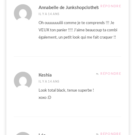
RÉPONDRE
Annabelle de Junkshopclothes
IL Y A 14 ANS
Oh ouuuuuuiiii comme je te comprends !!! Je
VEUX ton panier !!!! J’aime beaucoup ta combi
également, un petit look qui me fait craquer !!
RÉPONDRE
Keshia
IL Y A 14 ANS
Look total black, tenue superbe !
xoxo :D
RÉPONDRE