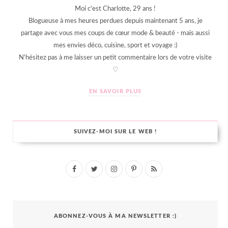
Moi c'est Charlotte, 29 ans !
Blogueuse à mes heures perdues depuis maintenant 5 ans, je
partage avec vous mes coups de cœur mode & beauté - mais aussi
mes envies déco, cuisine, sport et voyage :)
N'hésitez pas à me laisser un petit commentaire lors de votre visite
♡
EN SAVOIR PLUS
SUIVEZ-MOI SUR LE WEB !
F
T
I
P
R
a
w
n
i
S
c
i
s
n
S
ABONNEZ-VOUS À MA NEWSLETTER :)
e
t
t
t