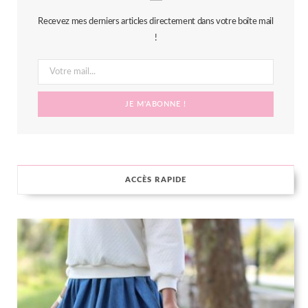
b
t
a
e
Recevez mes derniers articles directement dans votre boîte mail
o
e
g
r
!
o
r
r
e
k
a
s
m
t
ACCÈS RAPIDE