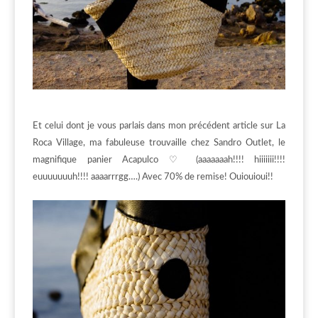
Et celui dont je vous parlais dans mon précédent article sur La
Roca Village, ma fabuleuse trouvaille chez Sandro Outlet, le
magnifique panier Acapulco ♡ (aaaaaaah!!!! hiiiiiii!!!!
euuuuuuuh!!!! aaaarrrgg….) Avec 70% de remise! Ouiouioui!!