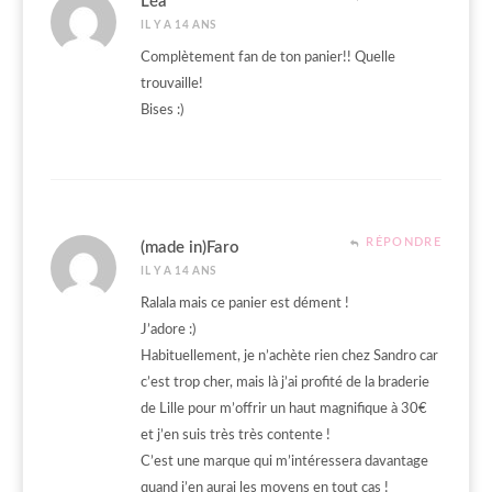
Léa
IL Y A 14 ANS
Complètement fan de ton panier!! Quelle
trouvaille!
Bises :)
RÉPONDRE
(made in)Faro
IL Y A 14 ANS
Ralala mais ce panier est dément !
J’adore :)
Habituellement, je n’achète rien chez Sandro car
c’est trop cher, mais là j’ai profité de la braderie
de Lille pour m’offrir un haut magnifique à 30€
et j’en suis très très contente !
C’est une marque qui m’intéressera davantage
quand j’en aurai les moyens en tout cas !