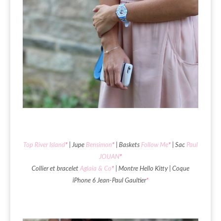
Top River Island
*
| Jupe
Bensimon
*
| Baskets
Follow Me
*
| Sac
Paul
JOUAN
*
Collier et bracelet
Aglaia & Co
*
| Montre Hello Kitty | Coque
iPhone 6 Jean-Paul Gaultier
*