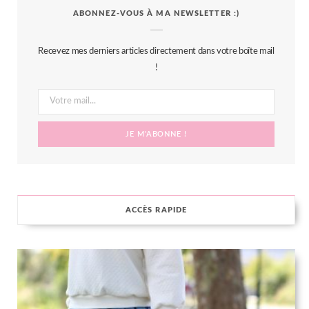
ABONNEZ-VOUS À MA NEWSLETTER :)
e
t
t
t
b
t
a
e
Recevez mes derniers articles directement dans votre boîte mail
o
e
g
r
!
o
r
r
e
k
a
s
m
t
ACCÈS RAPIDE