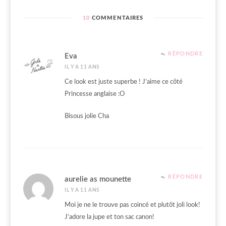
10
COMMENTAIRES
RÉPONDRE
Eva
IL Y A 11 ANS
Ce look est juste superbe ! J’aime ce côté
Princesse anglaise :O
Bisous jolie Cha
RÉPONDRE
aurelie as mounette
IL Y A 11 ANS
Moi je ne le trouve pas coincé et plutôt joli look!
J’adore la jupe et ton sac canon!