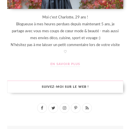
Moi c'est Charlotte, 29 ans !
Blogueuse à mes heures perdues depuis maintenant 5 ans, je
partage avec vous mes coups de cœur mode & beauté - mais aussi
mes envies déco, cuisine, sport et voyage :)
N'hésitez pas à me laisser un petit commentaire lors de votre visite
♡
EN SAVOIR PLUS
SUIVEZ-MOI SUR LE WEB !
F
T
I
P
R
a
w
n
i
S
c
i
s
n
S