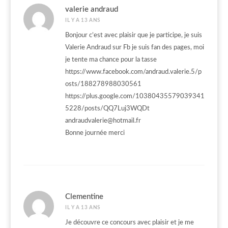
valerie andraud
IL Y A 13 ANS
Bonjour c’est avec plaisir que je participe, je suis
Valerie Andraud sur Fb je suis fan des pages, moi
je tente ma chance pour la tasse
https://www.facebook.com/andraud.valerie.5/p
osts/188278988030561
https://plus.google.com/10380435579039341
5228/posts/QQ7Luj3WQDt
andraudvalerie@hotmail.fr
Bonne journée merci
Clementine
IL Y A 13 ANS
Je découvre ce concours avec plaisir et je me