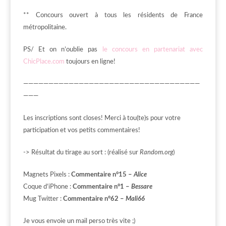
** Concours ouvert à tous les résidents de France
métropolitaine.
PS/ Et on n’oublie pas
le concours en partenariat avec
ChicPlace.com
toujours en ligne!
———————————————————————————————————
———
Les inscriptions sont closes! Merci à tou(te)s pour votre
participation et vos petits commentaires!
-> Résultat du tirage au sort : (réalisé sur
Random.org
)
Magnets Pixels :
Commentaire n°15 –
Alice
Coque d’iPhone :
C
ommentaire n°1 –
Bessare
Mug Twitter :
C
ommentaire n°62 –
Mali66
Je vous envoie un mail perso très vite ;)