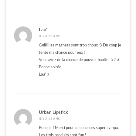
Lau'
IL Y A 13 ANS
Gniiiii les magnets sont trop choux :3 Du coup je
tente ma chance pour eux !
Vous avez de la chance de pouvoir habiter à 2 :)
Bonne soirée,
Lau’ :)
Urban Lipstick
IL Y A 13 ANS
Bonsoir ! Merci pour ce concours super sympa.
Les trois produits sont fun !