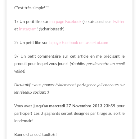
C’est très simple!**
1/ Un petit like sur
ma page Facebook
(je suis aussi sur
Twitter
et
Instagram
! @charlottesth)
2/ Un petit like sur
la page Facebook de tasse-toi.com
3/ Un petit commentaire sur cet article en me précisant le
produit pour lequel vous jouez!
(n’oubliez pas de mettre un email
valide)
Facultatif : vous pouvez évidemment partager ce joli concours sur
les réseaux sociaux :)
Vous avez
jusqu’au mercredi 27 Novembre 2013 23h59
pour
participer! Les 3 gagnants seront désignés par tirage au sort le
lendemain!
Bonne chance à tou(te)s!