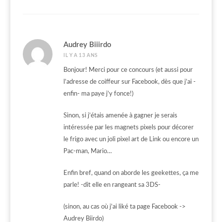
Audrey Biiirdo
IL Y A 13 ANS
Bonjour! Merci pour ce concours (et aussi pour
l’adresse de coiffeur sur Facebook, dès que j’ai -
enfin- ma paye j’y fonce!)
Sinon, si j’étais amenée à gagner je serais
intéressée par les magnets pixels pour décorer
le frigo avec un joli pixel art de Link ou encore un
Pac-man, Mario…
Enfin bref, quand on aborde les geekettes, ça me
parle! -dit elle en rangeant sa 3DS-
(sinon, au cas où j’ai liké ta page Facebook ->
Audrey Biirdo)