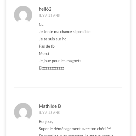
hell62
IL Y A 13 ANS
Cc
Je tente ma chance si possible
Je te suis sur hc
Pas de fb
Merci
Je joue pour les magnets
Bizzzzzzzzzzzz
Mathilde B
IL Y A 13 ANS
Bonjour,
Super le déménagement avec ton chéri ^^