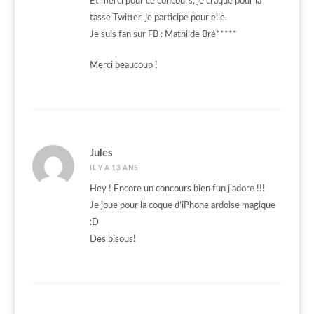
Et merci pour ce concours, je craque pour la
tasse Twitter, je participe pour elle.
Je suis fan sur FB : Mathilde Bré*****
Merci beaucoup !
Jules
IL Y A 13 ANS
Hey ! Encore un concours bien fun j’adore !!!
Je joue pour la coque d’iPhone ardoise magique
:D
Des bisous!