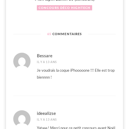
CONCOURS
DÉCO
HIGHTECH
65
COMMENTAIRES
Bessare
IL Y A 13 ANS
Je voudrais la coque iPhooooone !!! Elle est trop
biennnn !
ideealizse
IL Y A 13 ANS
Yataaa ! Merci pour ce petit concours avant Noël