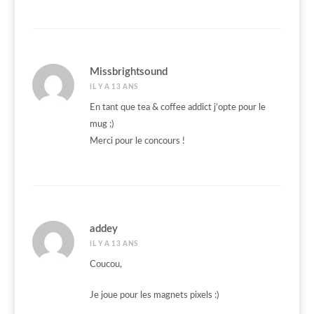
Missbrightsound
IL Y A 13 ANS
En tant que tea & coffee addict j’opte pour le
mug ;)
Merci pour le concours !
addey
IL Y A 13 ANS
Coucou,
Je joue pour les magnets pixels :)