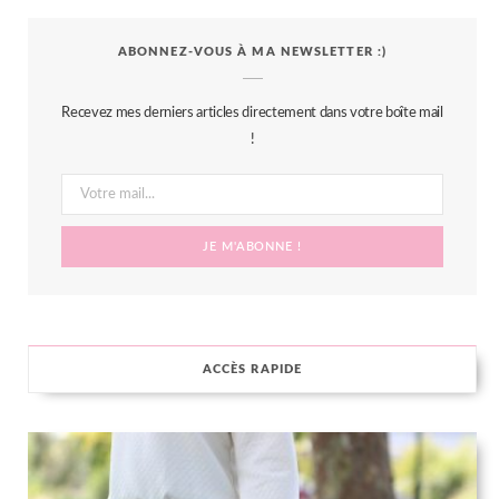
c
i
s
n
S
ABONNEZ-VOUS À MA NEWSLETTER :)
e
t
t
t
b
t
a
e
Recevez mes derniers articles directement dans votre boîte mail
o
e
g
r
!
o
r
r
e
k
a
s
m
t
ACCÈS RAPIDE