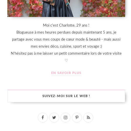
Moi c'est Charlotte, 29 ans !
Blogueuse à mes heures perdues depuis maintenant 5 ans, je
partage avec vous mes coups de cœur mode & beauté - mais aussi
mes envies déco, cuisine, sport et voyage :)
N'hésitez pas à me laisser un petit commentaire lors de votre visite
♡
EN SAVOIR PLUS
SUIVEZ-MOI SUR LE WEB !
F
T
I
P
R
a
w
n
i
S