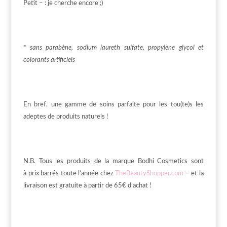
Petit – : je cherche encore ;)
* sans parabène, sodium laureth sulfate, propylène glycol et
colorants artificiels
En bref, une gamme de soins parfaite pour les tou(te)s les
adeptes de produits naturels !
N.B. Tous les produits de la marque Bodhi Cosmetics sont
à
prix
barrés
toute l’année chez
TheBeautyShopper.com
– et la
livraison est gratuite à partir de 65€ d’achat !