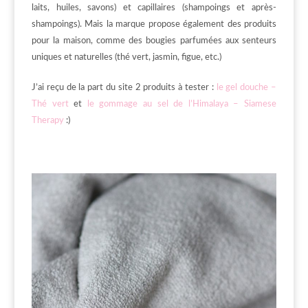
laits, huiles, savons) et capillaires (shampoings et après-
shampoings). Mais la marque propose également des produits
pour la maison, comme des bougies parfumées aux senteurs
uniques et naturelles (thé vert, jasmin, figue, etc.)
J’ai reçu de la part du site 2 produits à tester :
le gel douche –
Thé vert
et
le gommage au sel de l’Himalaya – Siamese
Therapy
:)