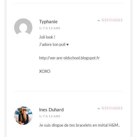
RÉPONDRE
Typhanie
IL Y A 14 ANS
Joli look !
J’adore ton pull ♥
http://we-are-oldschool.blogspot.fr
XOXO
RÉPONDRE
Ines Duhard
IL Y A 14 ANS
Je suis dingue de tes bracelets en métal H&M..