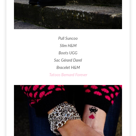
Pull Suncoo
Slim H&M
Boots UGG
Sac Gérard Darel
Bracelet H&M
Tatoos Bernard Forever