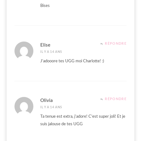
Bises
RÉPONDRE
Elise
IL Y A 14 ANS
J’adooore tes UGG moi Charlotte! :)
RÉPONDRE
Olivia
IL Y A 14 ANS
Ta tenue est extra, j’adore! C’est super joli! Et je
suis jalouse de tes UGG